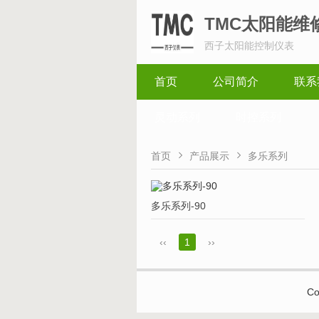
TMC太阳能维
西子太阳能控制仪表
首页
公司简介
联系
灵动系列
时控系列


首页
产品展示
多乐系列
多乐系列-90
‹‹
1
››
Co